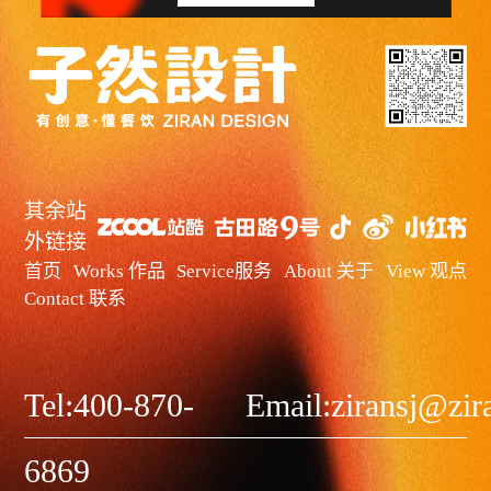
其余站
外链接
首页
Works 作品
Service服务
About 关于
View 观点
Contact 联系
Tel:400-870-
Email:ziransj@zi
6869