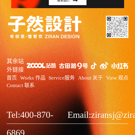
联系我们
其余站
外链接
首页
Works 作品
Service服务
About 关于
View 观点
Contact 联系
Tel:400-870-
Email:ziransj@zi
6869