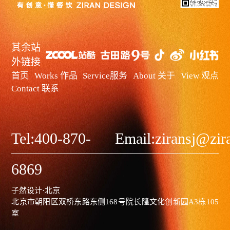
其余站
外链接
首页
Works 作品
Service服务
About 关于
View 观点
Contact 联系
Tel:400-870-
Email:ziransj@zi
6869
子然设计·北京
北京市朝阳区双桥东路东侧168号院长隆文化创新园A3栋105
室