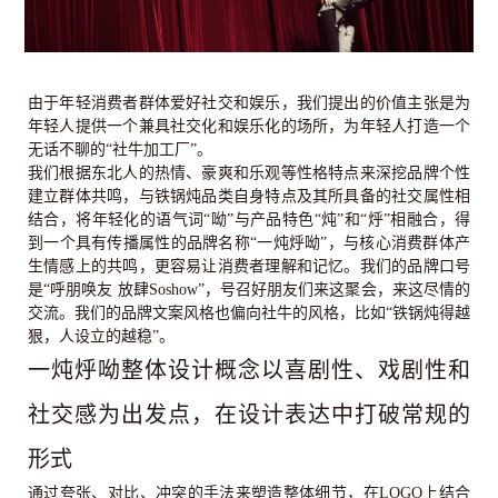
由于年轻消费者群体爱好社交和娱乐，我们提出的价值主张是为
年轻人提供一个兼具社交化和娱乐化的场所，为年轻人打造一个
无话不聊的“社牛加工厂”。
我们根据东北人的热情、豪爽和乐观等性格特点来深挖品牌个性
建立群体共鸣，与铁锅炖品类自身特点及其所具备的社交属性相
结合，将年轻化的语气词“呦”与产品特色“炖”和“烀”相融合，得
到一个具有传播属性的品牌名称“一炖烀呦”，与核心消费群体产
生情感上的共鸣，更容易让消费者理解和记忆。
我们的品牌口号
是“呼朋唤友 放肆Soshow”，号召好朋友们来这聚会，来这尽情的
交流。我们的品牌文案风格也偏向社牛的风格，比如“铁锅炖得越
狠，人设立的越稳”。
一炖烀呦整体设计概念以喜剧性、戏剧性和
社交感为出发点，在设计表达中打破常规的
形式
通过夸张、对比、冲突的手法来塑造整体细节，在LOGO上结合