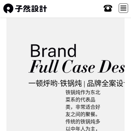
x
首页
Works 作品
Service服务
一顿烀哟·铁锅炖 | 品牌全案设计
铁锅炖作为东北
About 关于
菜系的代表品
类，非常适合好
友之间的聚餐。
View 观点
传统的铁锅炖多
以中年人为主，